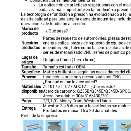
Consideraciones medioambientales:
La aplicación de prácticas respetuosas con el med
cada vez más importante en la fundición a presión
La tecnología de fundición a presión ha evolucionado a lo 
de alta calidad para una amplia gama de industrias,incluido
operaciones de fundición a presión.
Marca del
- ¿ Qué pasa?
producto
Partes de repuesto de automóviles, piezas de rep
Nuestros
energía eólica, piezas de repuesto de equipos d
productos
incendios, etc., tales como la serie de placas de 
series de mecanizado CNC, series de plástico por
Lugar de
Qingdao China (Tierra firme)
origen
Tamaño
Tamaño estándar OEM
Superficie
Matte o brillante o según las necesidades del cl
Proceso
fundición a presión y mecanizado por CNC
¿Por qué no me lo dice usted?
Materiales
ZL101 / ZL102 / ADC12... ¿Qué es esto?
disponibles
Acero de carbono: Q235B/Q345E/Q345D/SPCC
Acero inoxidable: 304/316/430/201...
Pago
T/T, L/C, Money Gram, Western Union
Muestra: 3 a 5 días para los artículos sin molde
Entrega
Productos en masa: 15 a 20 días hábiles
Perfil de la empresa