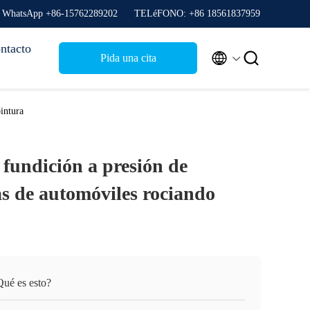
WhatsApp +86-15762289202
TELéFONO: +86 18561837959
ntacto


Pida una cita
intura
 fundición a presión de
as de automóviles rociando
Qué es esto?