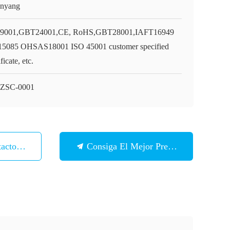
nyang
9001,GBT24001,CE, RoHS,GBT28001,IAFT16949
5085 OHSAS18001 ISO 45001 customer specified
ificate, etc.
ZSC-0001
tacto Con
Consiga El Mejor Precio