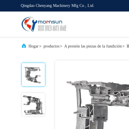
Qingdao Chenyang Machinery Mfg Co., Ltd.
Hogar
>
productos
>
A presión las piezas de la fundición
>
I