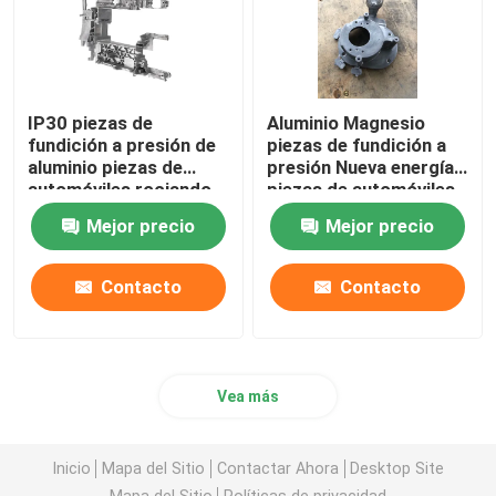
IP30 piezas de
Aluminio Magnesio
fundición a presión de
piezas de fundición a
aluminio piezas de
presión Nueva energía
automóviles rociando
piezas de automóviles
pintura
cuerpo controlador de
Mejor precio
Mejor precio
coche
Contacto
Contacto
Vea más
Inicio
Mapa del Sitio
Contactar Ahora
Desktop Site
Mapa del Sitio
Políticas de privacidad