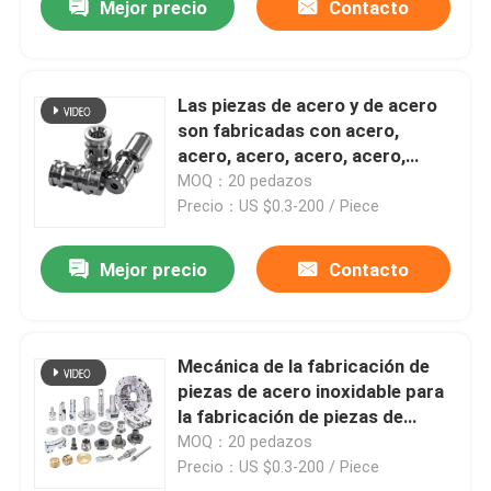
Mejor precio
Contacto
Las piezas de acero y de acero
son fabricadas con acero,
acero, acero, acero, acero,
acero, acero, acero, acero,
MOQ：20 pedazos
acero, acero, acero, acero,
Precio：US $0.3-200 / Piece
acero, acero, acero, acero,
acero, acero, acero, acero,
Mejor precio
Contacto
acero, acero, acero, acero,
acero, acero, acero, acero,
acero, acero, acero, acero,
acero, acero, acero, acero,
Mecánica de la fabricación de
acero, acero, acero, acero,
piezas de acero inoxidable para
acero, acero, acero, acero,
la fabricación de piezas de
acero, acero, acero, acero,
maquinaria
MOQ：20 pedazos
acero, acero, acero, acero,
Precio：US $0.3-200 / Piece
acero, acero, acero, acero,