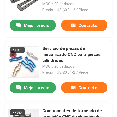
MOQ：20 pedazos
Precio：US $0.01-2 / Piece
Visita a la fábrica
Mejor precio
Contacto
Control de Calidad
Contacto
Servicio de piezas de
mecanizado CNC para piezas
cilíndricas
Solicitar una cotización
MOQ：20 pedazos
Precio：US $0.01-2 / Piece
Piezas de la fabricación de chapa de la precisión
Mejor precio
Contacto
Fabricación de cerramientos de chapa
Componentes de torneado de
Piezas que trabajan a máquina del CNC
precisión CNC de aleación de