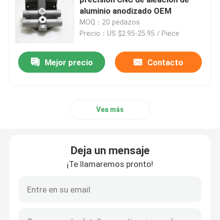
aluminio anodizado OEM
MOQ：20 pedazos
Piezas del moldeo a presión
Precio：US $2.95-25.95 / Piece
A presión las piezas de la fundición
Mejor precio
Contacto
Partes de soldadura de chapa metálica
Vea más
Partes de flexión de chapa metálica
Deja un mensaje
Laser del metal que corta piezas
¡Te llamaremos pronto!
Piezas de torneado del CNC
Piezas de fresado CNC